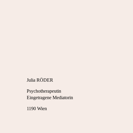
Genderequality
STEREOTYPE THREAT: DIE
EVOLUTION VON FRAUEN IN
MÄNNERDOMINIERTEN
FÜHRUNGSWELTEN
Julia RÖDER
Psychotherapeutin
Eingetragene Mediatorin
1190 Wien