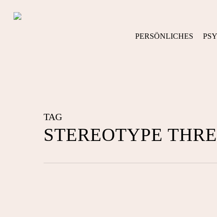
Skip
to
main
PERSÖNLICHES
PS
content
TAG
STEREOTYPE THR