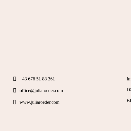
I
+43 676 51 88 361
D
office@juliaroeder.com
B
www.juliaroeder.com