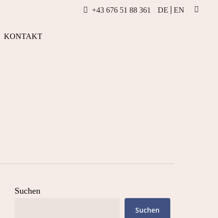
+43 676 51 88 361
DE
EN
INSTAG
KONTAKT
Suchen
Suchen