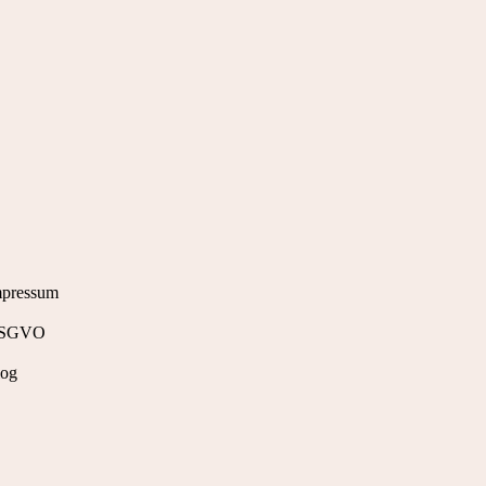
mpressum
SGVO
log