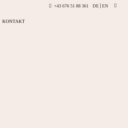
+43 676 51 88 361
DE
EN
INSTAG
KONTAKT