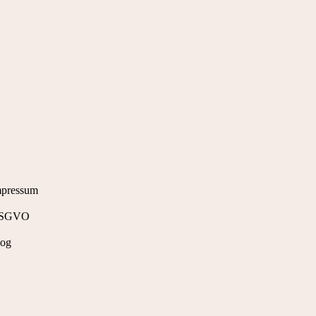
mpressum
SGVO
log