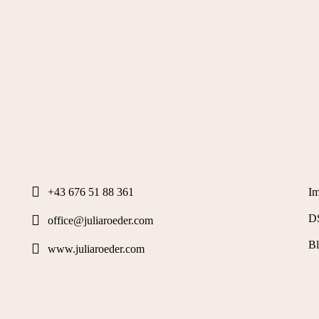
E
I
+43 676 51 88 361
D
office@juliaroeder.com
B
www.juliaroeder.com