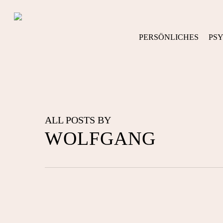
Skip
to
main
PERSÖNLICHES
PS
content
ALL POSTS BY
WOLFGANG