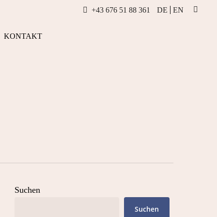
+43 676 51 88 361
DE
EN
INSTAG
KONTAKT
Suchen
Suchen